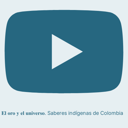
𝐄𝐥 𝐨𝐫𝐨 𝐲 𝐞𝐥 𝐮𝐧𝐢𝐯𝐞𝐫𝐬𝐨. Saberes indígenas de Colombia