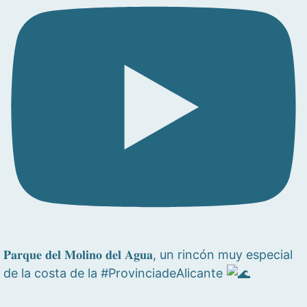
𝐏𝐚𝐫𝐪𝐮𝐞 𝐝𝐞𝐥 𝐌𝐨𝐥𝐢𝐧𝐨 𝐝𝐞𝐥 𝐀𝐠𝐮𝐚, un rincón muy especial
de la costa de la #ProvinciadeAlicante