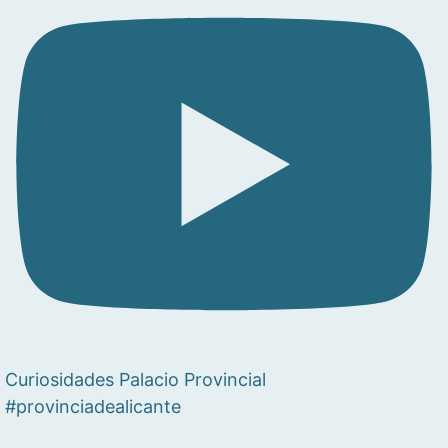
Curiosidades Palacio Provincial
#provinciadealicante