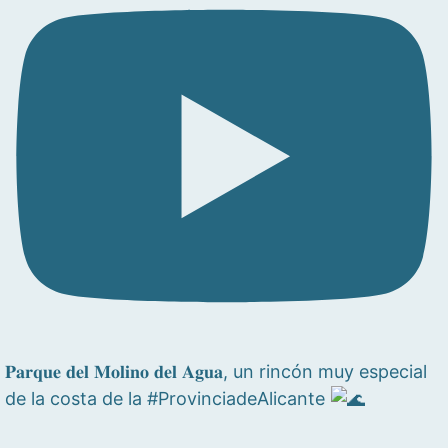
𝐏𝐚𝐫𝐪𝐮𝐞 𝐝𝐞𝐥 𝐌𝐨𝐥𝐢𝐧𝐨 𝐝𝐞𝐥 𝐀𝐠𝐮𝐚, un rincón muy especial
de la costa de la #ProvinciadeAlicante