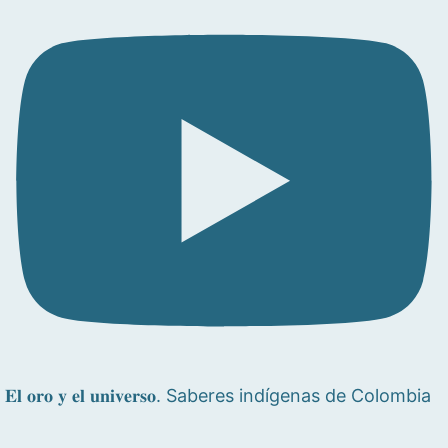
𝐄𝐥 𝐨𝐫𝐨 𝐲 𝐞𝐥 𝐮𝐧𝐢𝐯𝐞𝐫𝐬𝐨. Saberes indígenas de Colombia