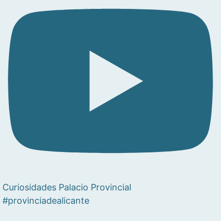
Curiosidades Palacio Provincial
#provinciadealicante