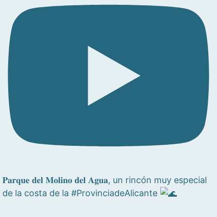
𝐏𝐚𝐫𝐪𝐮𝐞 𝐝𝐞𝐥 𝐌𝐨𝐥𝐢𝐧𝐨 𝐝𝐞𝐥 𝐀𝐠𝐮𝐚, un rincón muy especial
de la costa de la #ProvinciadeAlicante