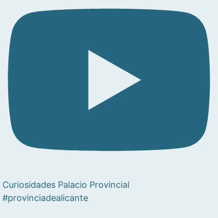
Curiosidades Palacio Provincial
#provinciadealicante