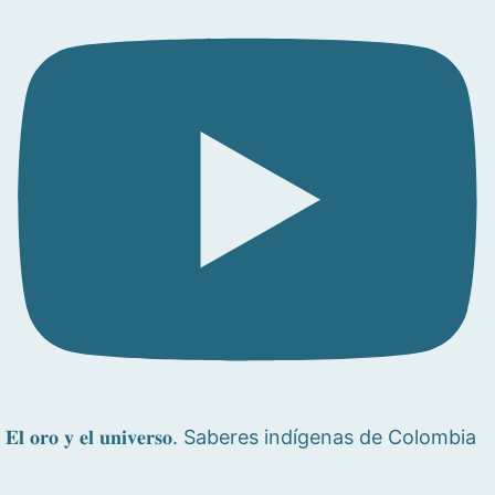
𝐄𝐥 𝐨𝐫𝐨 𝐲 𝐞𝐥 𝐮𝐧𝐢𝐯𝐞𝐫𝐬𝐨. Saberes indígenas de Colombia