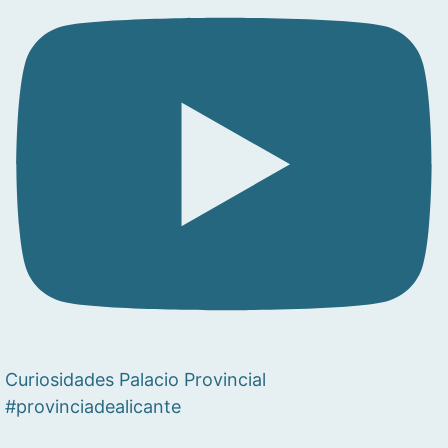
Curiosidades Palacio Provincial
#provinciadealicante