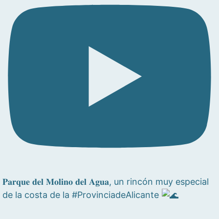
𝐏𝐚𝐫𝐪𝐮𝐞 𝐝𝐞𝐥 𝐌𝐨𝐥𝐢𝐧𝐨 𝐝𝐞𝐥 𝐀𝐠𝐮𝐚, un rincón muy especial
de la costa de la #ProvinciadeAlicante