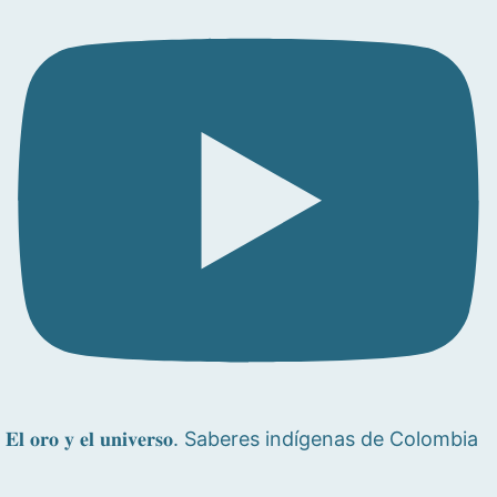
𝐄𝐥 𝐨𝐫𝐨 𝐲 𝐞𝐥 𝐮𝐧𝐢𝐯𝐞𝐫𝐬𝐨. Saberes indígenas de Colombia