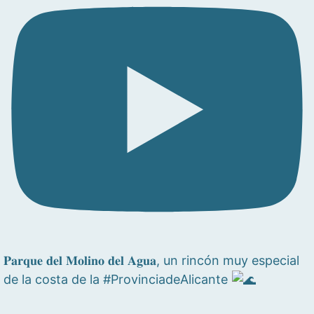
𝐏𝐚𝐫𝐪𝐮𝐞 𝐝𝐞𝐥 𝐌𝐨𝐥𝐢𝐧𝐨 𝐝𝐞𝐥 𝐀𝐠𝐮𝐚, un rincón muy especial
de la costa de la #ProvinciadeAlicante