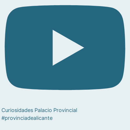
Curiosidades Palacio Provincial
#provinciadealicante