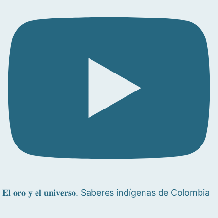
𝐄𝐥 𝐨𝐫𝐨 𝐲 𝐞𝐥 𝐮𝐧𝐢𝐯𝐞𝐫𝐬𝐨. Saberes indígenas de Colombia