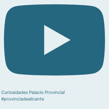
Curiosidades Palacio Provincial
#provinciadealicante