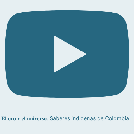
𝐄𝐥 𝐨𝐫𝐨 𝐲 𝐞𝐥 𝐮𝐧𝐢𝐯𝐞𝐫𝐬𝐨. Saberes indígenas de Colombia