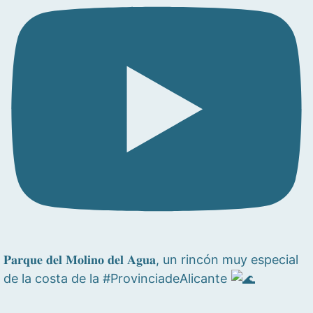
𝐏𝐚𝐫𝐪𝐮𝐞 𝐝𝐞𝐥 𝐌𝐨𝐥𝐢𝐧𝐨 𝐝𝐞𝐥 𝐀𝐠𝐮𝐚, un rincón muy especial
de la costa de la #ProvinciadeAlicante