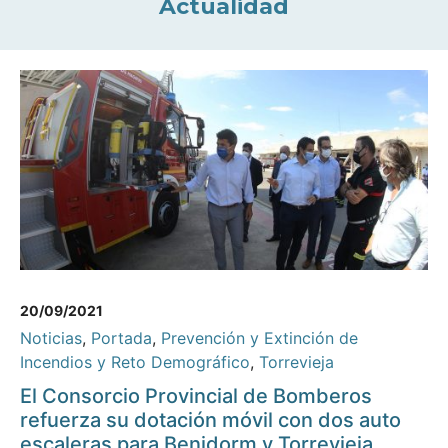
Actualidad
20/09/2021
Noticias
,
Portada
,
Prevención y Extinción de
Incendios y Reto Demográfico
,
Torrevieja
El Consorcio Provincial de Bomberos
refuerza su dotación móvil con dos auto
escaleras para Benidorm y Torrevieja