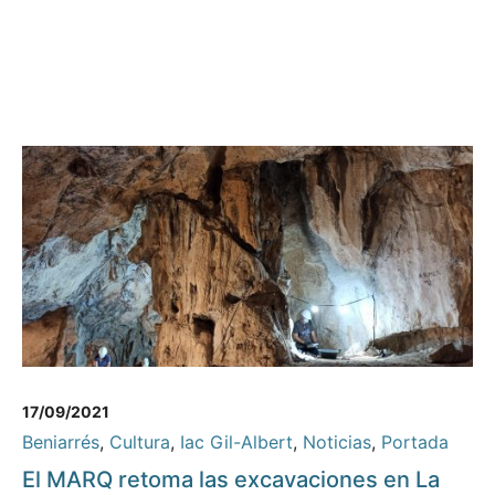
17/09/2021
Beniarrés
,
Cultura
,
Iac Gil-Albert
,
Noticias
,
Portada
El MARQ retoma las excavaciones en La