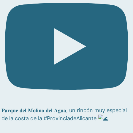
𝐏𝐚𝐫𝐪𝐮𝐞 𝐝𝐞𝐥 𝐌𝐨𝐥𝐢𝐧𝐨 𝐝𝐞𝐥 𝐀𝐠𝐮𝐚, un rincón muy especial
de la costa de la #ProvinciadeAlicante