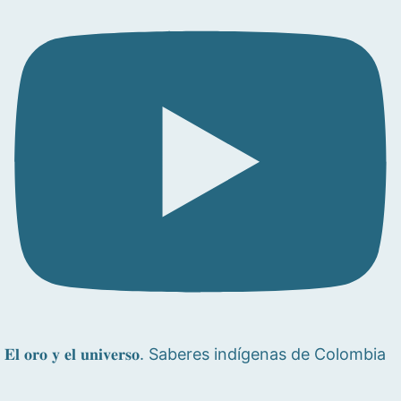
𝐄𝐥 𝐨𝐫𝐨 𝐲 𝐞𝐥 𝐮𝐧𝐢𝐯𝐞𝐫𝐬𝐨. Saberes indígenas de Colombia