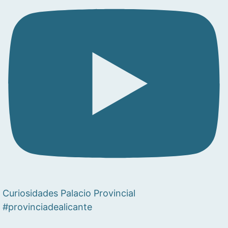
Curiosidades Palacio Provincial
#provinciadealicante