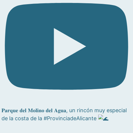
𝐏𝐚𝐫𝐪𝐮𝐞 𝐝𝐞𝐥 𝐌𝐨𝐥𝐢𝐧𝐨 𝐝𝐞𝐥 𝐀𝐠𝐮𝐚, un rincón muy especial
de la costa de la #ProvinciadeAlicante