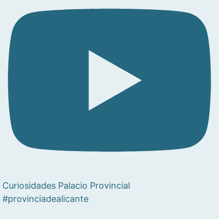
Curiosidades Palacio Provincial
#provinciadealicante