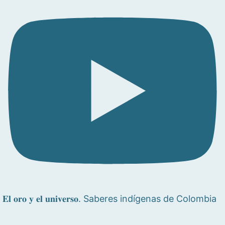
𝐄𝐥 𝐨𝐫𝐨 𝐲 𝐞𝐥 𝐮𝐧𝐢𝐯𝐞𝐫𝐬𝐨. Saberes indígenas de Colombia