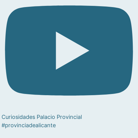
Curiosidades Palacio Provincial
#provinciadealicante