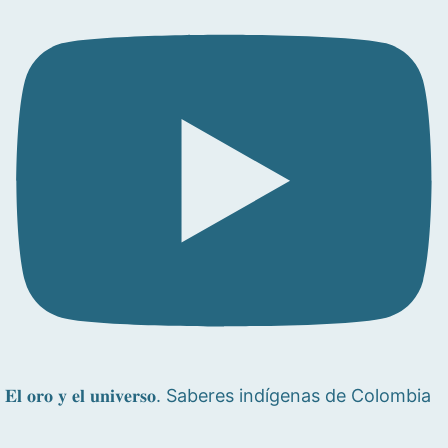
𝐄𝐥 𝐨𝐫𝐨 𝐲 𝐞𝐥 𝐮𝐧𝐢𝐯𝐞𝐫𝐬𝐨. Saberes indígenas de Colombia