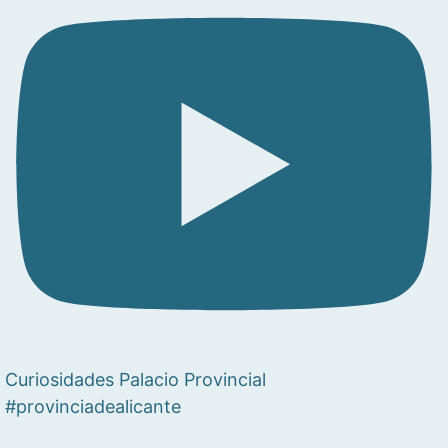
Curiosidades Palacio Provincial
#provinciadealicante