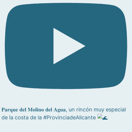
𝐏𝐚𝐫𝐪𝐮𝐞 𝐝𝐞𝐥 𝐌𝐨𝐥𝐢𝐧𝐨 𝐝𝐞𝐥 𝐀𝐠𝐮𝐚, un rincón muy especial
de la costa de la #ProvinciadeAlicante