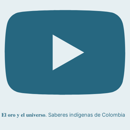
𝐄𝐥 𝐨𝐫𝐨 𝐲 𝐞𝐥 𝐮𝐧𝐢𝐯𝐞𝐫𝐬𝐨. Saberes indígenas de Colombia