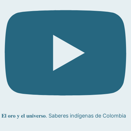
𝐄𝐥 𝐨𝐫𝐨 𝐲 𝐞𝐥 𝐮𝐧𝐢𝐯𝐞𝐫𝐬𝐨. Saberes indígenas de Colombia