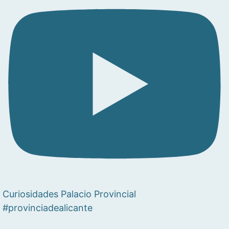
Curiosidades Palacio Provincial
#provinciadealicante