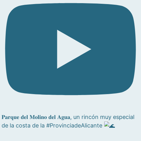
𝐏𝐚𝐫𝐪𝐮𝐞 𝐝𝐞𝐥 𝐌𝐨𝐥𝐢𝐧𝐨 𝐝𝐞𝐥 𝐀𝐠𝐮𝐚, un rincón muy especial
de la costa de la #ProvinciadeAlicante