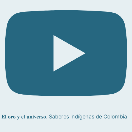
𝐄𝐥 𝐨𝐫𝐨 𝐲 𝐞𝐥 𝐮𝐧𝐢𝐯𝐞𝐫𝐬𝐨. Saberes indígenas de Colombia