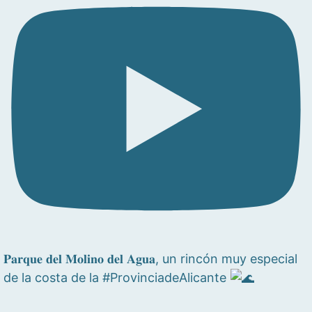
𝐏𝐚𝐫𝐪𝐮𝐞 𝐝𝐞𝐥 𝐌𝐨𝐥𝐢𝐧𝐨 𝐝𝐞𝐥 𝐀𝐠𝐮𝐚, un rincón muy especial
de la costa de la #ProvinciadeAlicante