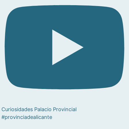
Curiosidades Palacio Provincial
#provinciadealicante