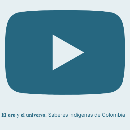
𝐄𝐥 𝐨𝐫𝐨 𝐲 𝐞𝐥 𝐮𝐧𝐢𝐯𝐞𝐫𝐬𝐨. Saberes indígenas de Colombia