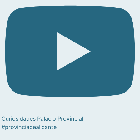
Curiosidades Palacio Provincial
#provinciadealicante