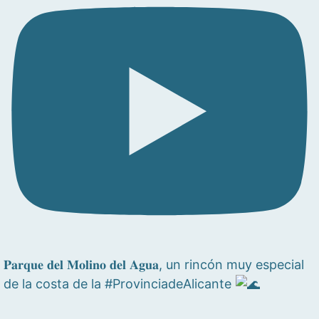
𝐏𝐚𝐫𝐪𝐮𝐞 𝐝𝐞𝐥 𝐌𝐨𝐥𝐢𝐧𝐨 𝐝𝐞𝐥 𝐀𝐠𝐮𝐚, un rincón muy especial
de la costa de la #ProvinciadeAlicante