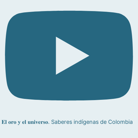
𝐄𝐥 𝐨𝐫𝐨 𝐲 𝐞𝐥 𝐮𝐧𝐢𝐯𝐞𝐫𝐬𝐨. Saberes indígenas de Colombia