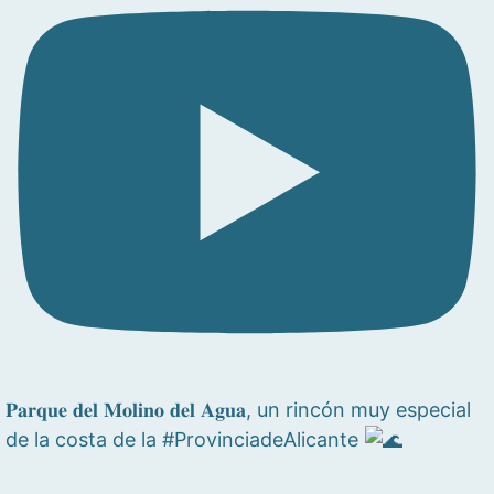
𝐏𝐚𝐫𝐪𝐮𝐞 𝐝𝐞𝐥 𝐌𝐨𝐥𝐢𝐧𝐨 𝐝𝐞𝐥 𝐀𝐠𝐮𝐚, un rincón muy especial
de la costa de la #ProvinciadeAlicante