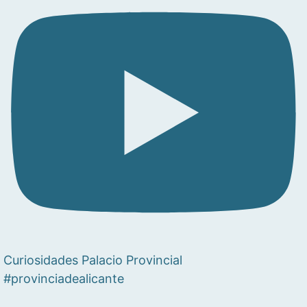
Curiosidades Palacio Provincial
#provinciadealicante