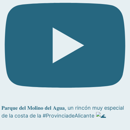
𝐏𝐚𝐫𝐪𝐮𝐞 𝐝𝐞𝐥 𝐌𝐨𝐥𝐢𝐧𝐨 𝐝𝐞𝐥 𝐀𝐠𝐮𝐚, un rincón muy especial
de la costa de la #ProvinciadeAlicante