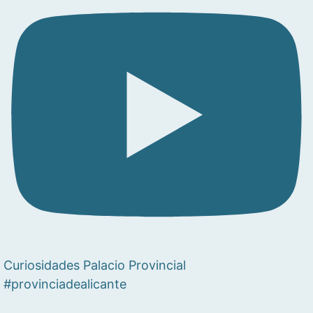
Curiosidades Palacio Provincial
#provinciadealicante