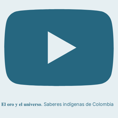
𝐄𝐥 𝐨𝐫𝐨 𝐲 𝐞𝐥 𝐮𝐧𝐢𝐯𝐞𝐫𝐬𝐨. Saberes indígenas de Colombia