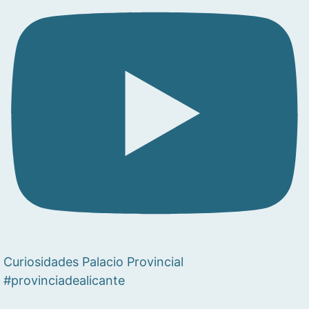
Curiosidades Palacio Provincial
#provinciadealicante