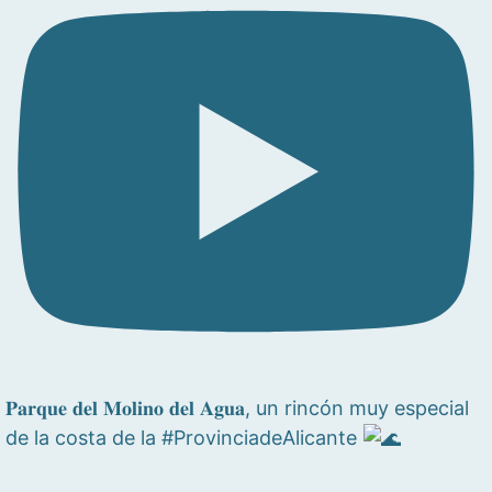
𝐏𝐚𝐫𝐪𝐮𝐞 𝐝𝐞𝐥 𝐌𝐨𝐥𝐢𝐧𝐨 𝐝𝐞𝐥 𝐀𝐠𝐮𝐚, un rincón muy especial
de la costa de la #ProvinciadeAlicante