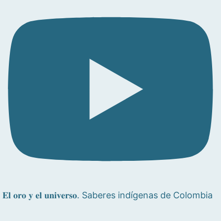
𝐄𝐥 𝐨𝐫𝐨 𝐲 𝐞𝐥 𝐮𝐧𝐢𝐯𝐞𝐫𝐬𝐨. Saberes indígenas de Colombia