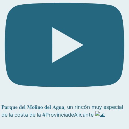
𝐏𝐚𝐫𝐪𝐮𝐞 𝐝𝐞𝐥 𝐌𝐨𝐥𝐢𝐧𝐨 𝐝𝐞𝐥 𝐀𝐠𝐮𝐚, un rincón muy especial
de la costa de la #ProvinciadeAlicante