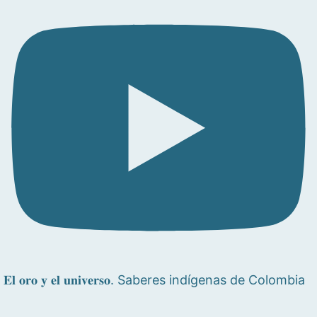
𝐄𝐥 𝐨𝐫𝐨 𝐲 𝐞𝐥 𝐮𝐧𝐢𝐯𝐞𝐫𝐬𝐨. Saberes indígenas de Colombia