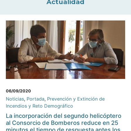
Actualidad
06/09/2020
Noticias
,
Portada
,
Prevención y Extinción de
Incendios y Reto Demográfico
La incorporación del segundo helicóptero
al Consorcio de Bomberos reduce en 25
minutos el tiempo de respuesta antes los