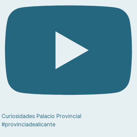
Curiosidades Palacio Provincial
#provinciadealicante