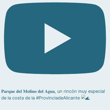
𝐏𝐚𝐫𝐪𝐮𝐞 𝐝𝐞𝐥 𝐌𝐨𝐥𝐢𝐧𝐨 𝐝𝐞𝐥 𝐀𝐠𝐮𝐚, un rincón muy especial
de la costa de la #ProvinciadeAlicante