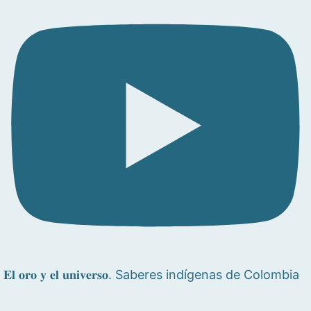
𝐄𝐥 𝐨𝐫𝐨 𝐲 𝐞𝐥 𝐮𝐧𝐢𝐯𝐞𝐫𝐬𝐨. Saberes indígenas de Colombia