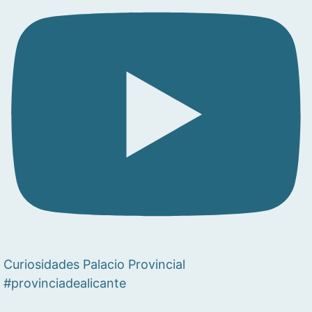
Curiosidades Palacio Provincial
#provinciadealicante