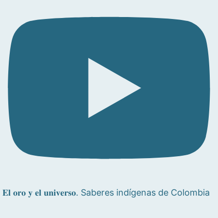
𝐄𝐥 𝐨𝐫𝐨 𝐲 𝐞𝐥 𝐮𝐧𝐢𝐯𝐞𝐫𝐬𝐨. Saberes indígenas de Colombia