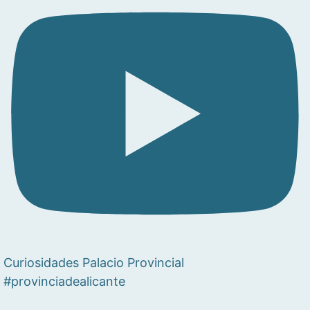
Curiosidades Palacio Provincial
#provinciadealicante