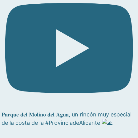
𝐏𝐚𝐫𝐪𝐮𝐞 𝐝𝐞𝐥 𝐌𝐨𝐥𝐢𝐧𝐨 𝐝𝐞𝐥 𝐀𝐠𝐮𝐚, un rincón muy especial
de la costa de la #ProvinciadeAlicante