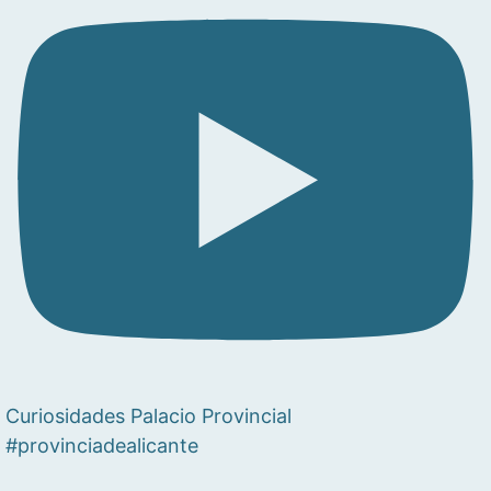
Curiosidades Palacio Provincial
#provinciadealicante