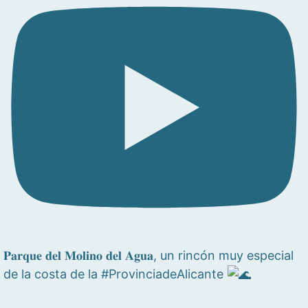
𝐏𝐚𝐫𝐪𝐮𝐞 𝐝𝐞𝐥 𝐌𝐨𝐥𝐢𝐧𝐨 𝐝𝐞𝐥 𝐀𝐠𝐮𝐚, un rincón muy especial
de la costa de la #ProvinciadeAlicante