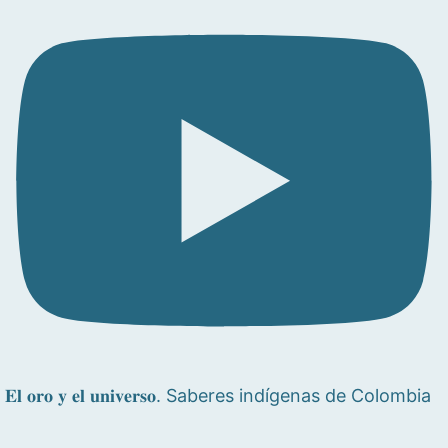
𝐄𝐥 𝐨𝐫𝐨 𝐲 𝐞𝐥 𝐮𝐧𝐢𝐯𝐞𝐫𝐬𝐨. Saberes indígenas de Colombia