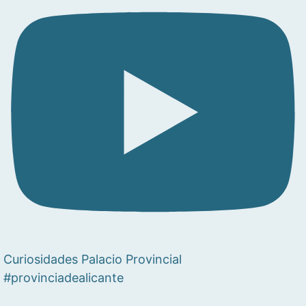
Curiosidades Palacio Provincial
#provinciadealicante