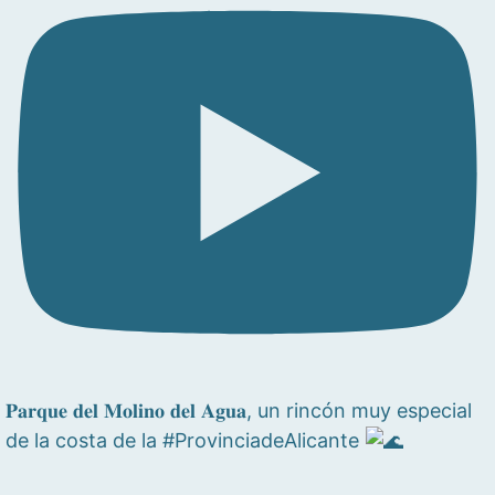
𝐏𝐚𝐫𝐪𝐮𝐞 𝐝𝐞𝐥 𝐌𝐨𝐥𝐢𝐧𝐨 𝐝𝐞𝐥 𝐀𝐠𝐮𝐚, un rincón muy especial
de la costa de la #ProvinciadeAlicante