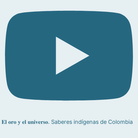
𝐄𝐥 𝐨𝐫𝐨 𝐲 𝐞𝐥 𝐮𝐧𝐢𝐯𝐞𝐫𝐬𝐨. Saberes indígenas de Colombia