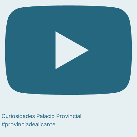
Curiosidades Palacio Provincial
#provinciadealicante