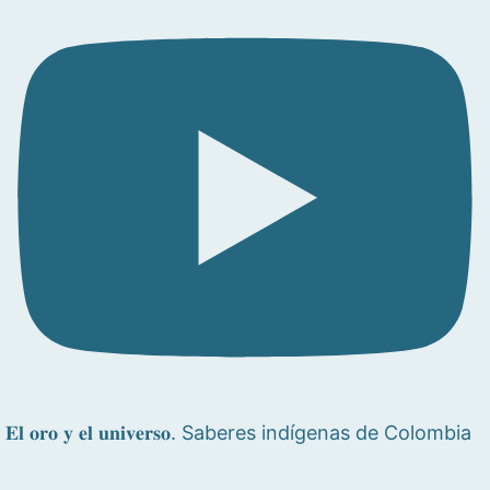
𝐄𝐥 𝐨𝐫𝐨 𝐲 𝐞𝐥 𝐮𝐧𝐢𝐯𝐞𝐫𝐬𝐨. Saberes indígenas de Colombia