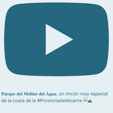
𝐏𝐚𝐫𝐪𝐮𝐞 𝐝𝐞𝐥 𝐌𝐨𝐥𝐢𝐧𝐨 𝐝𝐞𝐥 𝐀𝐠𝐮𝐚, un rincón muy especial
de la costa de la #ProvinciadeAlicante