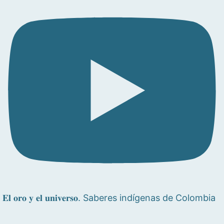
𝐄𝐥 𝐨𝐫𝐨 𝐲 𝐞𝐥 𝐮𝐧𝐢𝐯𝐞𝐫𝐬𝐨. Saberes indígenas de Colombia