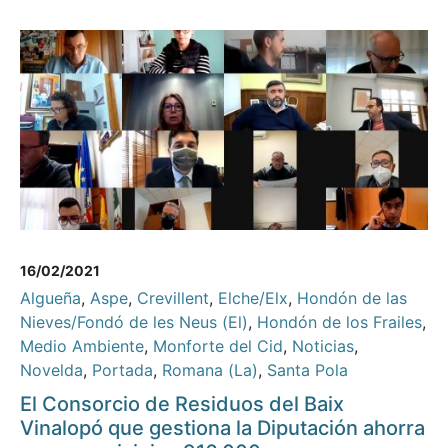
16/02/2021
Algueña
,
Aspe
,
Crevillent
,
Elche/Elx
,
Hondón de las
Nieves/Fondó de les Neus (El)
,
Hondón de los Frailes
,
Medio Ambiente
,
Monforte del Cid
,
Noticias
,
Novelda
,
Portada
,
Romana (La)
,
Santa Pola
El Consorcio de Residuos del Baix
Vinalopó que gestiona la Diputación ahorra