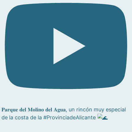
𝐏𝐚𝐫𝐪𝐮𝐞 𝐝𝐞𝐥 𝐌𝐨𝐥𝐢𝐧𝐨 𝐝𝐞𝐥 𝐀𝐠𝐮𝐚, un rincón muy especial
de la costa de la #ProvinciadeAlicante