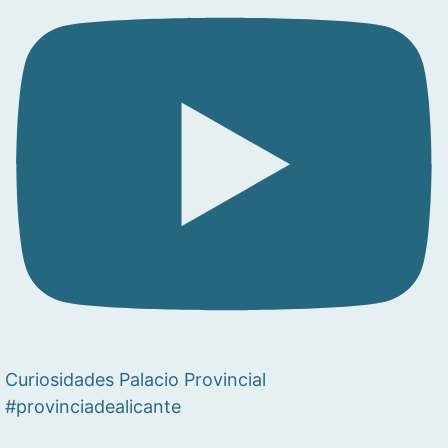
Curiosidades Palacio Provincial
#provinciadealicante