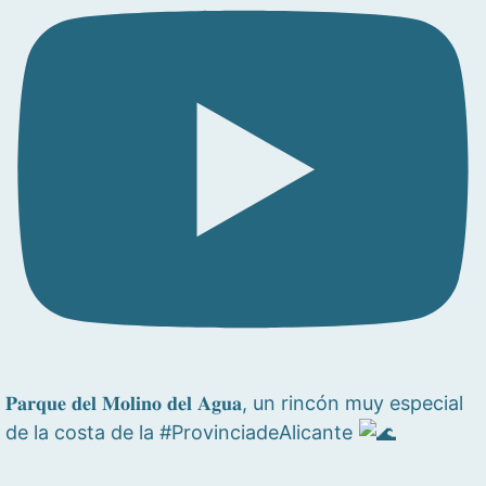
𝐏𝐚𝐫𝐪𝐮𝐞 𝐝𝐞𝐥 𝐌𝐨𝐥𝐢𝐧𝐨 𝐝𝐞𝐥 𝐀𝐠𝐮𝐚, un rincón muy especial
de la costa de la #ProvinciadeAlicante