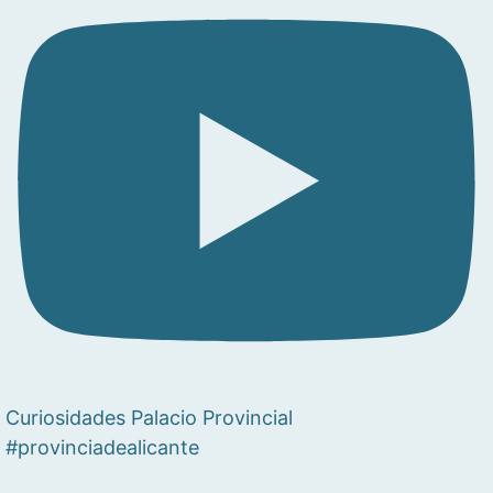
Curiosidades Palacio Provincial
#provinciadealicante