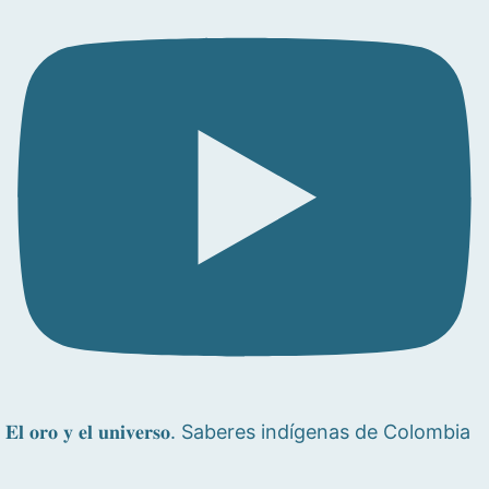
𝐄𝐥 𝐨𝐫𝐨 𝐲 𝐞𝐥 𝐮𝐧𝐢𝐯𝐞𝐫𝐬𝐨. Saberes indígenas de Colombia