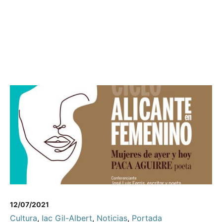
12/07/2021
Cultura
,
Iac Gil-Albert
,
Noticias
,
Portada