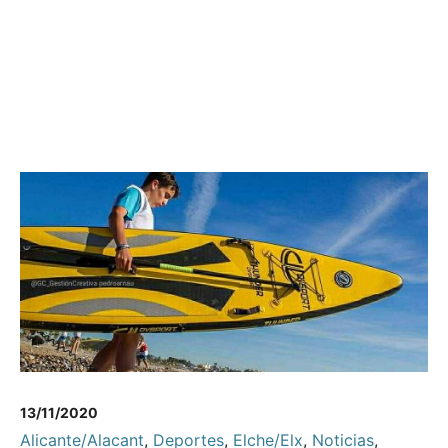
13/11/2020
Alicante/Alacant
,
Deportes
,
Elche/Elx
,
Noticias
,