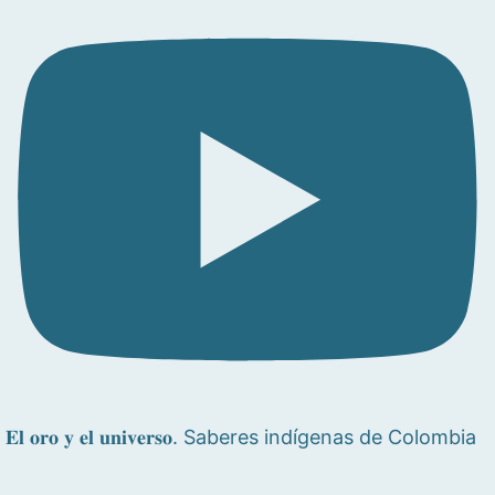
𝐄𝐥 𝐨𝐫𝐨 𝐲 𝐞𝐥 𝐮𝐧𝐢𝐯𝐞𝐫𝐬𝐨. Saberes indígenas de Colombia