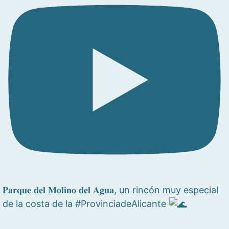
𝐏𝐚𝐫𝐪𝐮𝐞 𝐝𝐞𝐥 𝐌𝐨𝐥𝐢𝐧𝐨 𝐝𝐞𝐥 𝐀𝐠𝐮𝐚, un rincón muy especial
de la costa de la #ProvinciadeAlicante