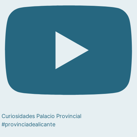
Curiosidades Palacio Provincial
#provinciadealicante