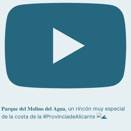
𝐏𝐚𝐫𝐪𝐮𝐞 𝐝𝐞𝐥 𝐌𝐨𝐥𝐢𝐧𝐨 𝐝𝐞𝐥 𝐀𝐠𝐮𝐚, un rincón muy especial
de la costa de la #ProvinciadeAlicante