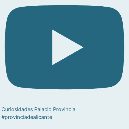
Curiosidades Palacio Provincial
#provinciadealicante