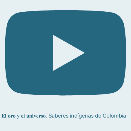
𝐄𝐥 𝐨𝐫𝐨 𝐲 𝐞𝐥 𝐮𝐧𝐢𝐯𝐞𝐫𝐬𝐨. Saberes indígenas de Colombia