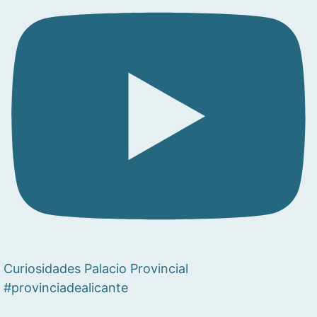
Curiosidades Palacio Provincial
#provinciadealicante