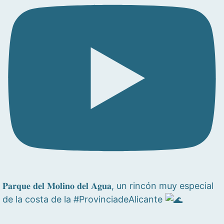
𝐏𝐚𝐫𝐪𝐮𝐞 𝐝𝐞𝐥 𝐌𝐨𝐥𝐢𝐧𝐨 𝐝𝐞𝐥 𝐀𝐠𝐮𝐚, un rincón muy especial
de la costa de la #ProvinciadeAlicante