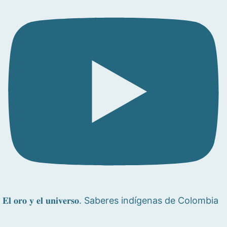
𝐄𝐥 𝐨𝐫𝐨 𝐲 𝐞𝐥 𝐮𝐧𝐢𝐯𝐞𝐫𝐬𝐨. Saberes indígenas de Colombia