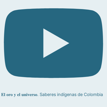
𝐄𝐥 𝐨𝐫𝐨 𝐲 𝐞𝐥 𝐮𝐧𝐢𝐯𝐞𝐫𝐬𝐨. Saberes indígenas de Colombia