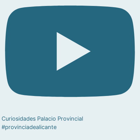
Curiosidades Palacio Provincial
#provinciadealicante