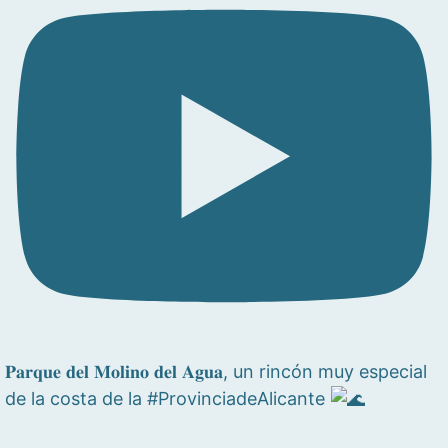
𝐏𝐚𝐫𝐪𝐮𝐞 𝐝𝐞𝐥 𝐌𝐨𝐥𝐢𝐧𝐨 𝐝𝐞𝐥 𝐀𝐠𝐮𝐚, un rincón muy especial
de la costa de la #ProvinciadeAlicante