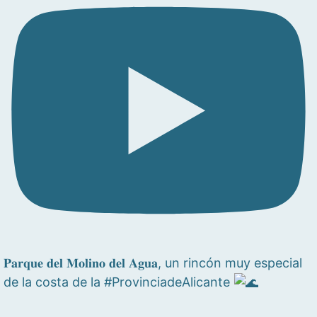
𝐏𝐚𝐫𝐪𝐮𝐞 𝐝𝐞𝐥 𝐌𝐨𝐥𝐢𝐧𝐨 𝐝𝐞𝐥 𝐀𝐠𝐮𝐚, un rincón muy especial
de la costa de la #ProvinciadeAlicante