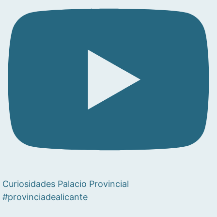
Curiosidades Palacio Provincial
#provinciadealicante