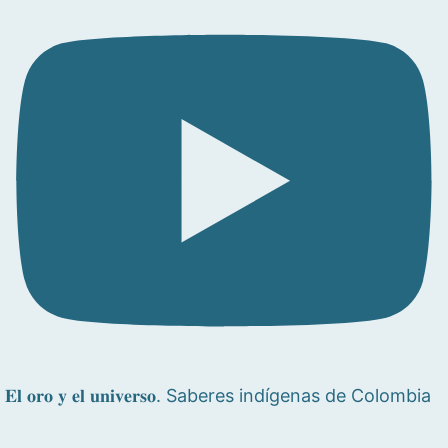
𝐄𝐥 𝐨𝐫𝐨 𝐲 𝐞𝐥 𝐮𝐧𝐢𝐯𝐞𝐫𝐬𝐨. Saberes indígenas de Colombia