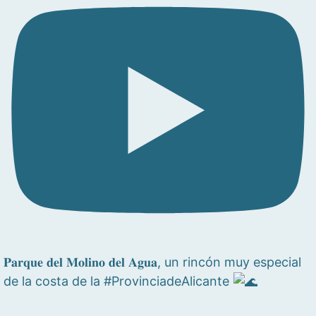
𝐏𝐚𝐫𝐪𝐮𝐞 𝐝𝐞𝐥 𝐌𝐨𝐥𝐢𝐧𝐨 𝐝𝐞𝐥 𝐀𝐠𝐮𝐚, un rincón muy especial
de la costa de la #ProvinciadeAlicante