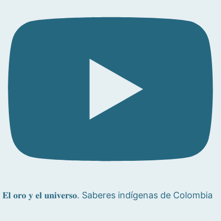
𝐄𝐥 𝐨𝐫𝐨 𝐲 𝐞𝐥 𝐮𝐧𝐢𝐯𝐞𝐫𝐬𝐨. Saberes indígenas de Colombia