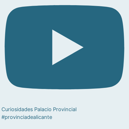
Curiosidades Palacio Provincial
#provinciadealicante