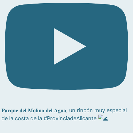
𝐏𝐚𝐫𝐪𝐮𝐞 𝐝𝐞𝐥 𝐌𝐨𝐥𝐢𝐧𝐨 𝐝𝐞𝐥 𝐀𝐠𝐮𝐚, un rincón muy especial
de la costa de la #ProvinciadeAlicante