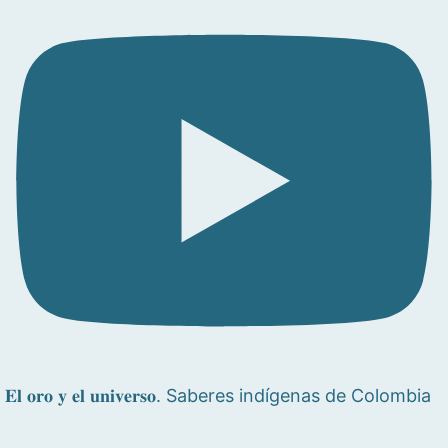
𝐄𝐥 𝐨𝐫𝐨 𝐲 𝐞𝐥 𝐮𝐧𝐢𝐯𝐞𝐫𝐬𝐨. Saberes indígenas de Colombia