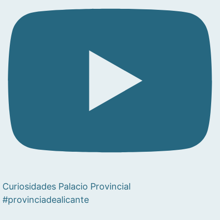
Curiosidades Palacio Provincial
#provinciadealicante