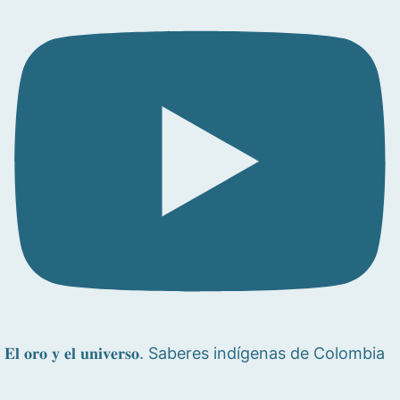
𝐄𝐥 𝐨𝐫𝐨 𝐲 𝐞𝐥 𝐮𝐧𝐢𝐯𝐞𝐫𝐬𝐨. Saberes indígenas de Colombia