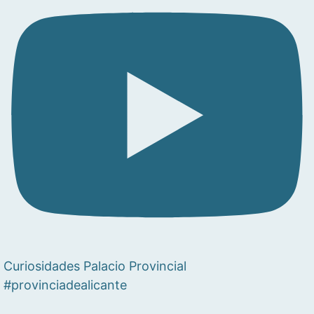
Curiosidades Palacio Provincial
#provinciadealicante