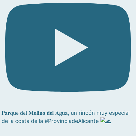
𝐏𝐚𝐫𝐪𝐮𝐞 𝐝𝐞𝐥 𝐌𝐨𝐥𝐢𝐧𝐨 𝐝𝐞𝐥 𝐀𝐠𝐮𝐚, un rincón muy especial
de la costa de la #ProvinciadeAlicante