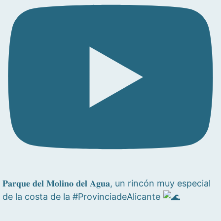
𝐏𝐚𝐫𝐪𝐮𝐞 𝐝𝐞𝐥 𝐌𝐨𝐥𝐢𝐧𝐨 𝐝𝐞𝐥 𝐀𝐠𝐮𝐚, un rincón muy especial
de la costa de la #ProvinciadeAlicante