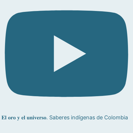
𝐄𝐥 𝐨𝐫𝐨 𝐲 𝐞𝐥 𝐮𝐧𝐢𝐯𝐞𝐫𝐬𝐨. Saberes indígenas de Colombia