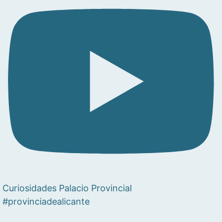
Curiosidades Palacio Provincial
#provinciadealicante