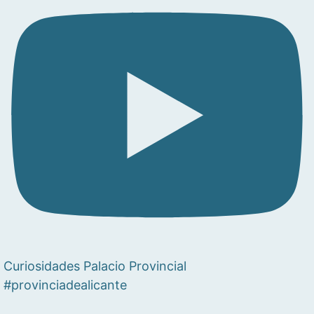
Curiosidades Palacio Provincial
#provinciadealicante