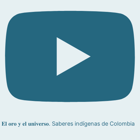
𝐄𝐥 𝐨𝐫𝐨 𝐲 𝐞𝐥 𝐮𝐧𝐢𝐯𝐞𝐫𝐬𝐨. Saberes indígenas de Colombia