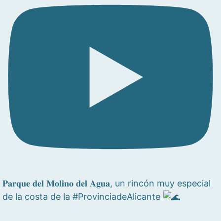
𝐏𝐚𝐫𝐪𝐮𝐞 𝐝𝐞𝐥 𝐌𝐨𝐥𝐢𝐧𝐨 𝐝𝐞𝐥 𝐀𝐠𝐮𝐚, un rincón muy especial
de la costa de la #ProvinciadeAlicante