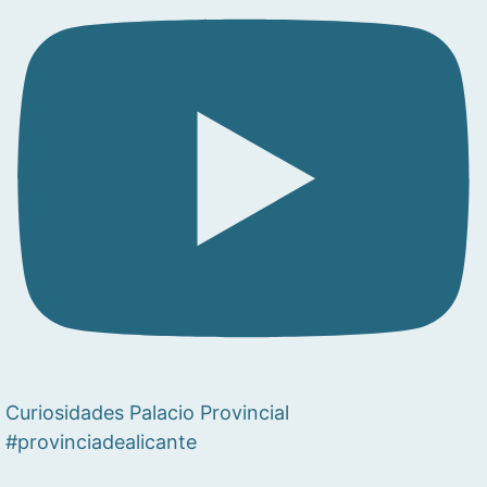
Curiosidades Palacio Provincial
#provinciadealicante