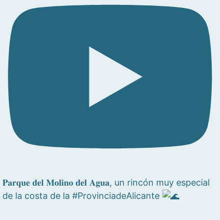
𝐏𝐚𝐫𝐪𝐮𝐞 𝐝𝐞𝐥 𝐌𝐨𝐥𝐢𝐧𝐨 𝐝𝐞𝐥 𝐀𝐠𝐮𝐚, un rincón muy especial
de la costa de la #ProvinciadeAlicante