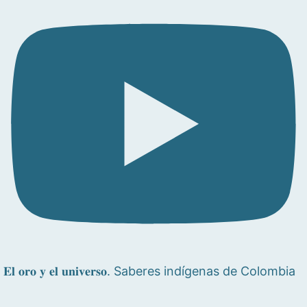
𝐄𝐥 𝐨𝐫𝐨 𝐲 𝐞𝐥 𝐮𝐧𝐢𝐯𝐞𝐫𝐬𝐨. Saberes indígenas de Colombia