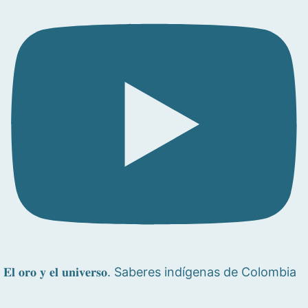
𝐄𝐥 𝐨𝐫𝐨 𝐲 𝐞𝐥 𝐮𝐧𝐢𝐯𝐞𝐫𝐬𝐨. Saberes indígenas de Colombia