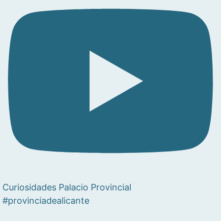
Curiosidades Palacio Provincial
#provinciadealicante