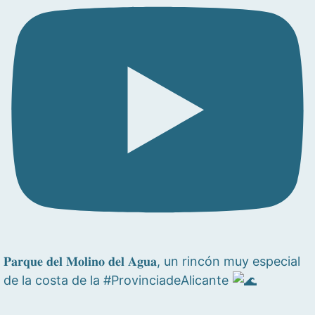
𝐏𝐚𝐫𝐪𝐮𝐞 𝐝𝐞𝐥 𝐌𝐨𝐥𝐢𝐧𝐨 𝐝𝐞𝐥 𝐀𝐠𝐮𝐚, un rincón muy especial
de la costa de la #ProvinciadeAlicante