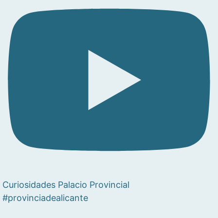
Curiosidades Palacio Provincial
#provinciadealicante