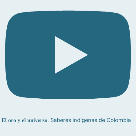
𝐄𝐥 𝐨𝐫𝐨 𝐲 𝐞𝐥 𝐮𝐧𝐢𝐯𝐞𝐫𝐬𝐨. Saberes indígenas de Colombia