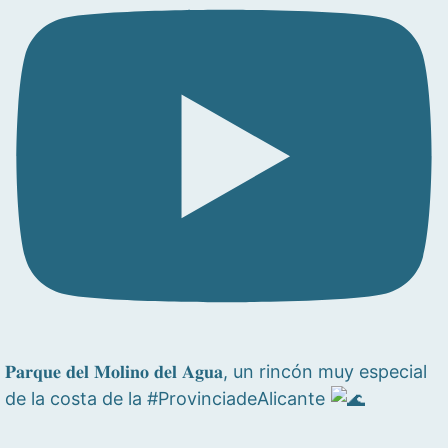
𝐏𝐚𝐫𝐪𝐮𝐞 𝐝𝐞𝐥 𝐌𝐨𝐥𝐢𝐧𝐨 𝐝𝐞𝐥 𝐀𝐠𝐮𝐚, un rincón muy especial
de la costa de la #ProvinciadeAlicante