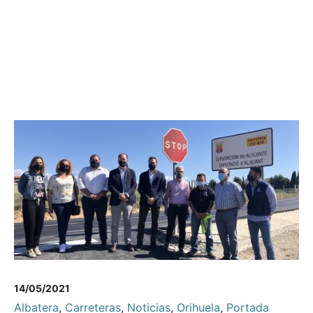
14/05/2021
Albatera
,
Carreteras
,
Noticias
,
Orihuela
,
Portada