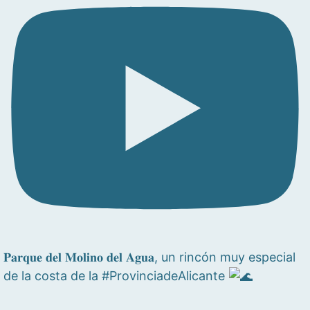
𝐏𝐚𝐫𝐪𝐮𝐞 𝐝𝐞𝐥 𝐌𝐨𝐥𝐢𝐧𝐨 𝐝𝐞𝐥 𝐀𝐠𝐮𝐚, un rincón muy especial
de la costa de la #ProvinciadeAlicante