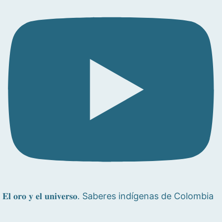
𝐄𝐥 𝐨𝐫𝐨 𝐲 𝐞𝐥 𝐮𝐧𝐢𝐯𝐞𝐫𝐬𝐨. Saberes indígenas de Colombia