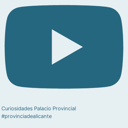
Curiosidades Palacio Provincial
#provinciadealicante