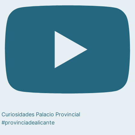
Curiosidades Palacio Provincial
#provinciadealicante