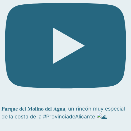
𝐏𝐚𝐫𝐪𝐮𝐞 𝐝𝐞𝐥 𝐌𝐨𝐥𝐢𝐧𝐨 𝐝𝐞𝐥 𝐀𝐠𝐮𝐚, un rincón muy especial
de la costa de la #ProvinciadeAlicante