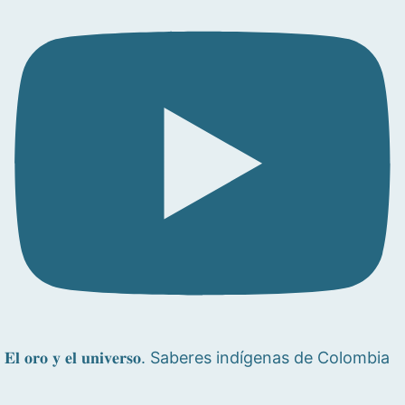
𝐄𝐥 𝐨𝐫𝐨 𝐲 𝐞𝐥 𝐮𝐧𝐢𝐯𝐞𝐫𝐬𝐨. Saberes indígenas de Colombia