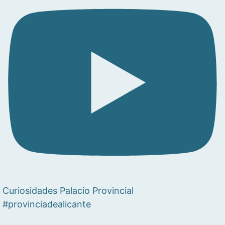
Curiosidades Palacio Provincial
#provinciadealicante