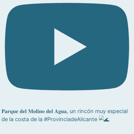
𝐏𝐚𝐫𝐪𝐮𝐞 𝐝𝐞𝐥 𝐌𝐨𝐥𝐢𝐧𝐨 𝐝𝐞𝐥 𝐀𝐠𝐮𝐚, un rincón muy especial
de la costa de la #ProvinciadeAlicante