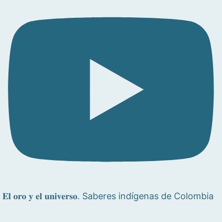
𝐄𝐥 𝐨𝐫𝐨 𝐲 𝐞𝐥 𝐮𝐧𝐢𝐯𝐞𝐫𝐬𝐨. Saberes indígenas de Colombia