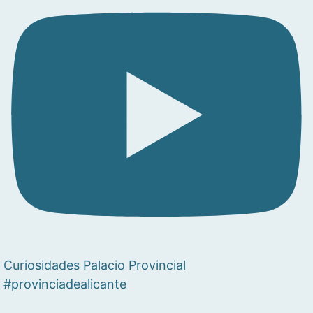
Curiosidades Palacio Provincial
#provinciadealicante