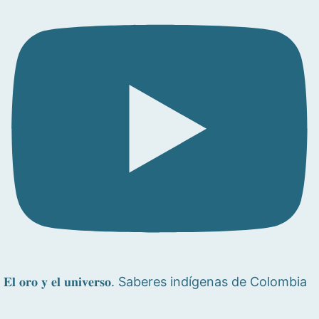
𝐄𝐥 𝐨𝐫𝐨 𝐲 𝐞𝐥 𝐮𝐧𝐢𝐯𝐞𝐫𝐬𝐨. Saberes indígenas de Colombia