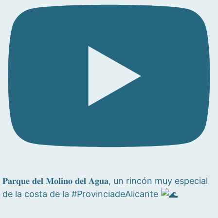
𝐏𝐚𝐫𝐪𝐮𝐞 𝐝𝐞𝐥 𝐌𝐨𝐥𝐢𝐧𝐨 𝐝𝐞𝐥 𝐀𝐠𝐮𝐚, un rincón muy especial
de la costa de la #ProvinciadeAlicante