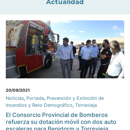
Actualidad
20/09/2021
Noticias
,
Portada
,
Prevención y Extinción de
Incendios y Reto Demográfico
,
Torrevieja
El Consorcio Provincial de Bomberos
refuerza su dotación móvil con dos auto
escaleras para Benidorm y Torrevieja