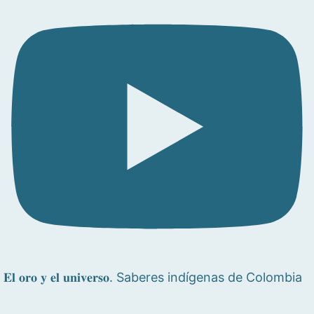
𝐄𝐥 𝐨𝐫𝐨 𝐲 𝐞𝐥 𝐮𝐧𝐢𝐯𝐞𝐫𝐬𝐨. Saberes indígenas de Colombia