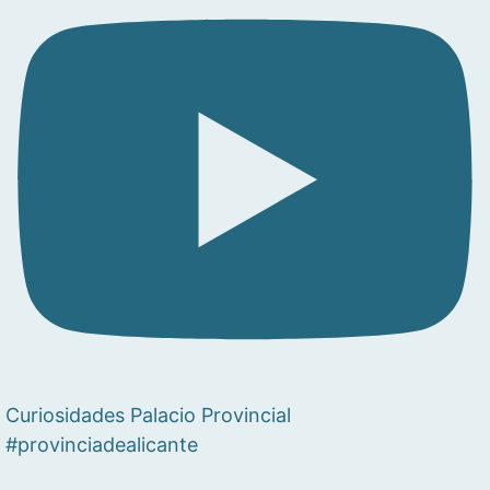
Curiosidades Palacio Provincial
#provinciadealicante