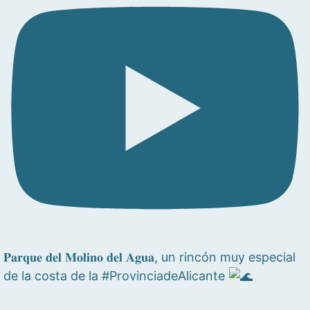
𝐏𝐚𝐫𝐪𝐮𝐞 𝐝𝐞𝐥 𝐌𝐨𝐥𝐢𝐧𝐨 𝐝𝐞𝐥 𝐀𝐠𝐮𝐚, un rincón muy especial
de la costa de la #ProvinciadeAlicante