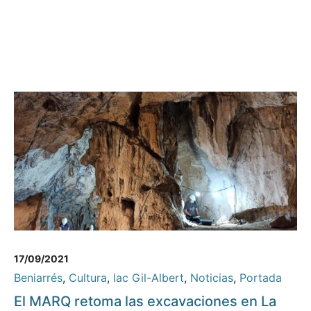
17/09/2021
Beniarrés
,
Cultura
,
Iac Gil-Albert
,
Noticias
,
Portada
El MARQ retoma las excavaciones en La