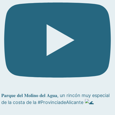
𝐏𝐚𝐫𝐪𝐮𝐞 𝐝𝐞𝐥 𝐌𝐨𝐥𝐢𝐧𝐨 𝐝𝐞𝐥 𝐀𝐠𝐮𝐚, un rincón muy especial
de la costa de la #ProvinciadeAlicante