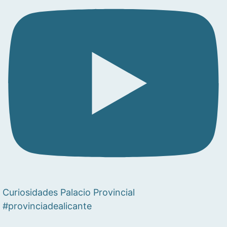
Curiosidades Palacio Provincial
#provinciadealicante