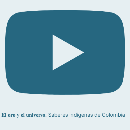
𝐄𝐥 𝐨𝐫𝐨 𝐲 𝐞𝐥 𝐮𝐧𝐢𝐯𝐞𝐫𝐬𝐨. Saberes indígenas de Colombia