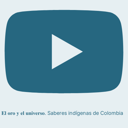
𝐄𝐥 𝐨𝐫𝐨 𝐲 𝐞𝐥 𝐮𝐧𝐢𝐯𝐞𝐫𝐬𝐨. Saberes indígenas de Colombia