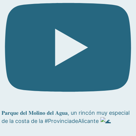
𝐏𝐚𝐫𝐪𝐮𝐞 𝐝𝐞𝐥 𝐌𝐨𝐥𝐢𝐧𝐨 𝐝𝐞𝐥 𝐀𝐠𝐮𝐚, un rincón muy especial
de la costa de la #ProvinciadeAlicante