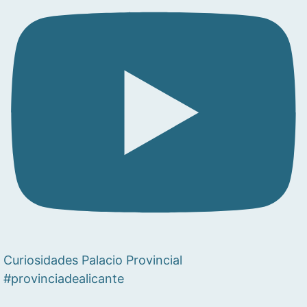
Curiosidades Palacio Provincial
#provinciadealicante