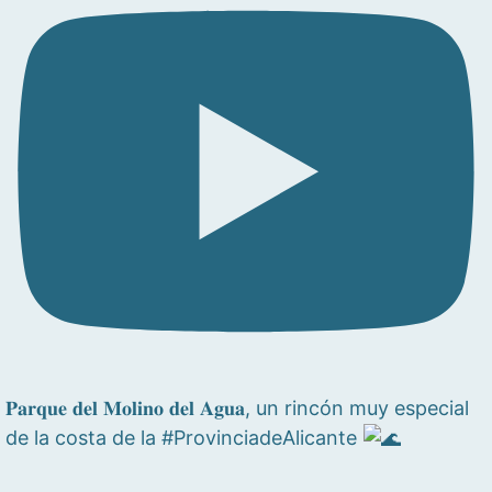
𝐏𝐚𝐫𝐪𝐮𝐞 𝐝𝐞𝐥 𝐌𝐨𝐥𝐢𝐧𝐨 𝐝𝐞𝐥 𝐀𝐠𝐮𝐚, un rincón muy especial
de la costa de la #ProvinciadeAlicante