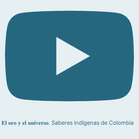
𝐄𝐥 𝐨𝐫𝐨 𝐲 𝐞𝐥 𝐮𝐧𝐢𝐯𝐞𝐫𝐬𝐨. Saberes indígenas de Colombia