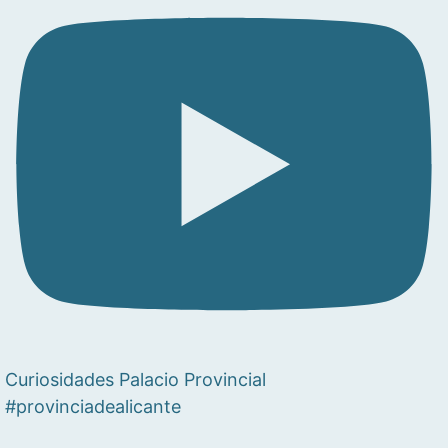
Curiosidades Palacio Provincial
#provinciadealicante