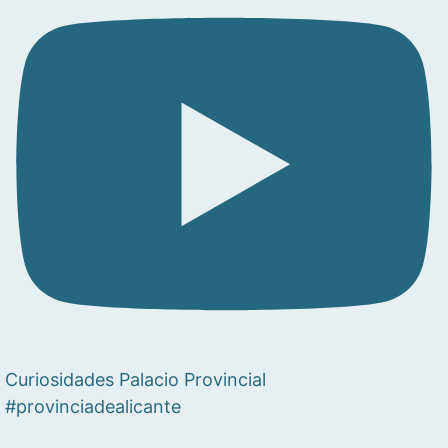
Curiosidades Palacio Provincial
#provinciadealicante