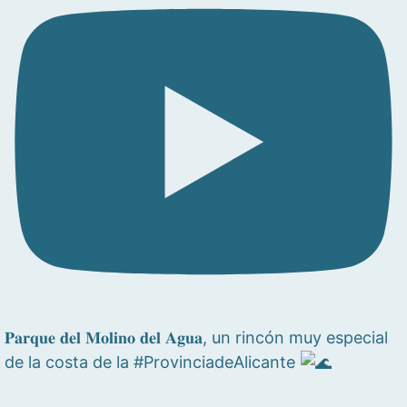
𝐏𝐚𝐫𝐪𝐮𝐞 𝐝𝐞𝐥 𝐌𝐨𝐥𝐢𝐧𝐨 𝐝𝐞𝐥 𝐀𝐠𝐮𝐚, un rincón muy especial
de la costa de la #ProvinciadeAlicante