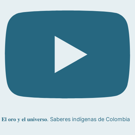
𝐄𝐥 𝐨𝐫𝐨 𝐲 𝐞𝐥 𝐮𝐧𝐢𝐯𝐞𝐫𝐬𝐨. Saberes indígenas de Colombia