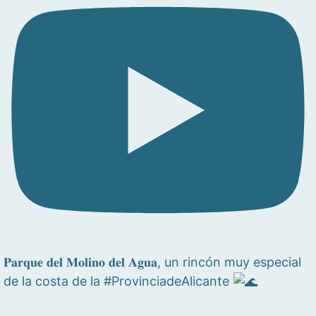
𝐏𝐚𝐫𝐪𝐮𝐞 𝐝𝐞𝐥 𝐌𝐨𝐥𝐢𝐧𝐨 𝐝𝐞𝐥 𝐀𝐠𝐮𝐚, un rincón muy especial
de la costa de la #ProvinciadeAlicante