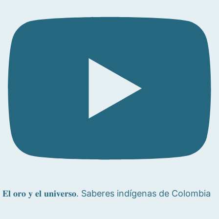
𝐄𝐥 𝐨𝐫𝐨 𝐲 𝐞𝐥 𝐮𝐧𝐢𝐯𝐞𝐫𝐬𝐨. Saberes indígenas de Colombia