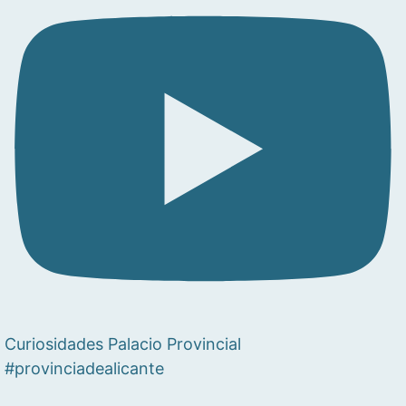
Curiosidades Palacio Provincial
#provinciadealicante