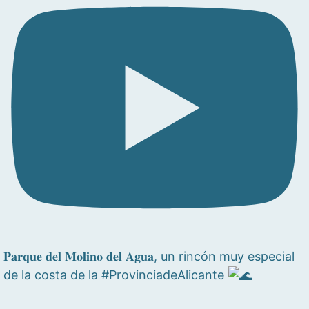
𝐏𝐚𝐫𝐪𝐮𝐞 𝐝𝐞𝐥 𝐌𝐨𝐥𝐢𝐧𝐨 𝐝𝐞𝐥 𝐀𝐠𝐮𝐚, un rincón muy especial
de la costa de la #ProvinciadeAlicante