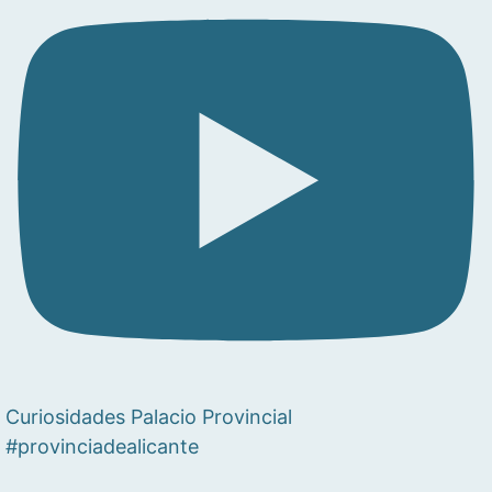
Curiosidades Palacio Provincial
#provinciadealicante