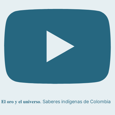
𝐄𝐥 𝐨𝐫𝐨 𝐲 𝐞𝐥 𝐮𝐧𝐢𝐯𝐞𝐫𝐬𝐨. Saberes indígenas de Colombia