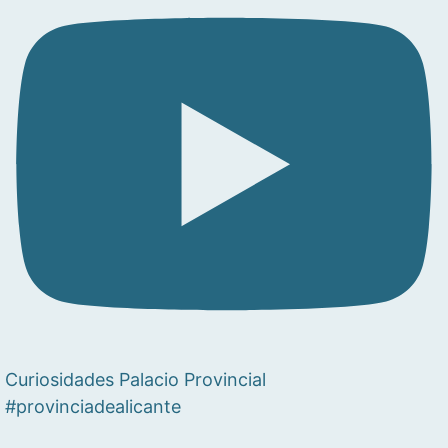
Curiosidades Palacio Provincial
#provinciadealicante