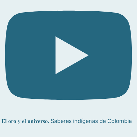
𝐄𝐥 𝐨𝐫𝐨 𝐲 𝐞𝐥 𝐮𝐧𝐢𝐯𝐞𝐫𝐬𝐨. Saberes indígenas de Colombia