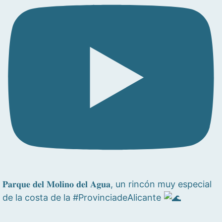
𝐏𝐚𝐫𝐪𝐮𝐞 𝐝𝐞𝐥 𝐌𝐨𝐥𝐢𝐧𝐨 𝐝𝐞𝐥 𝐀𝐠𝐮𝐚, un rincón muy especial
de la costa de la #ProvinciadeAlicante