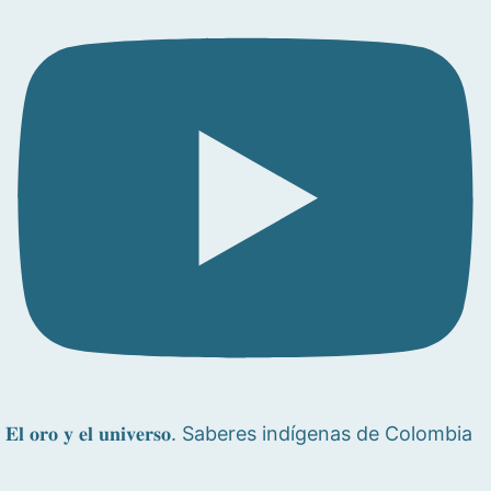
𝐄𝐥 𝐨𝐫𝐨 𝐲 𝐞𝐥 𝐮𝐧𝐢𝐯𝐞𝐫𝐬𝐨. Saberes indígenas de Colombia