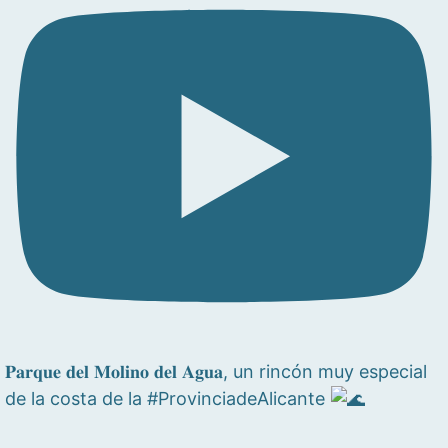
𝐏𝐚𝐫𝐪𝐮𝐞 𝐝𝐞𝐥 𝐌𝐨𝐥𝐢𝐧𝐨 𝐝𝐞𝐥 𝐀𝐠𝐮𝐚, un rincón muy especial
de la costa de la #ProvinciadeAlicante